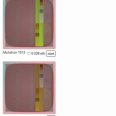
Mutation 1513
0.028
eth
mint