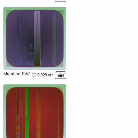
Mutation 1537
0.028
eth
mint