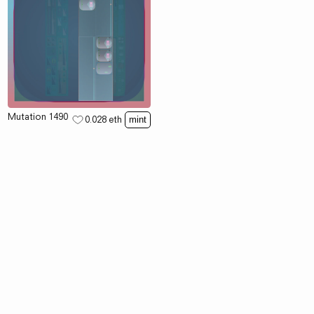
Mutation 1490
0.028
eth
mint