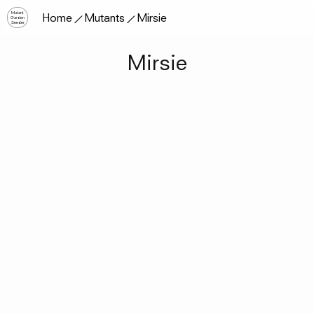
Mutant
Home
Mutants
Mirsie
Garden
Seeder
Mirsie