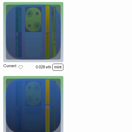
Current
0.028
eth
mint